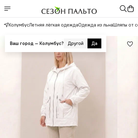
Колумбус
Летняя лёгкая одежда
Одежда из льна
Шляпы от с
Ваш город —
Колумбус
?
Другой
Да