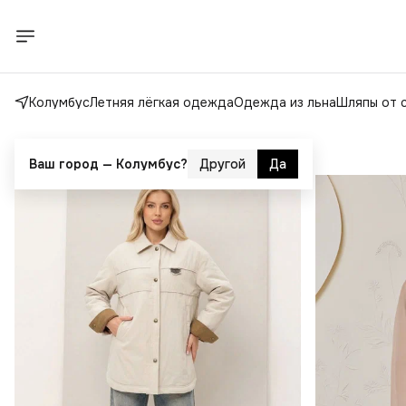
Колумбус
Летняя лёгкая одежда
Одежда из льна
Шляпы от 
Ваш город —
Колумбус
?
Другой
Да