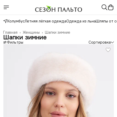
Колумбус
Летняя лёгкая одежда
Одежда из льна
Шляпы от с
Главная
›
Женщины
›
Шапки зимние
Шапки зимние
Фильтры
Сортировка