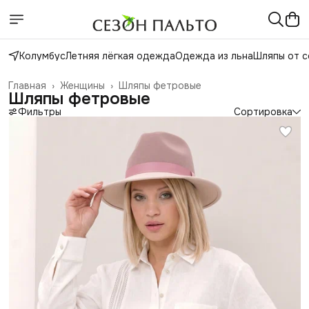
Колумбус
Летняя лёгкая одежда
Одежда из льна
Шляпы от с
Главная
›
Женщины
›
Шляпы фетровые
Шляпы фетровые
Фильтры
Сортировка