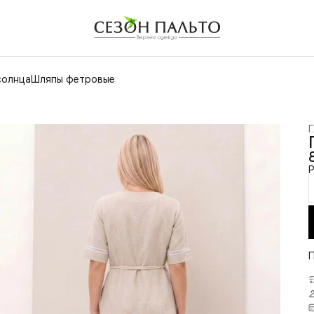
солнца
Шляпы фетровые
Г