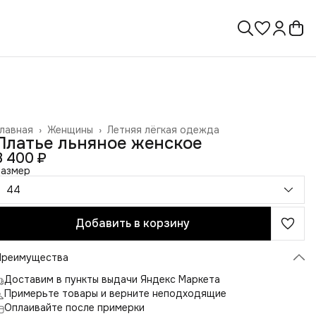
лавная
›
Женщины
›
Летняя лёгкая одежда
Платье льняное женское
8 400 ₽
Размер
44
Добавить в корзину
Преимущества
Доставим в пункты выдачи Яндекс Маркета
Примерьте товары и верните неподходящие
Оплаивайте после примерки