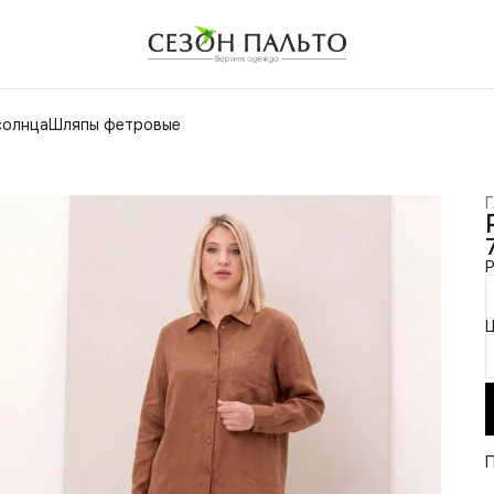
солнца
Шляпы фетровые
Г