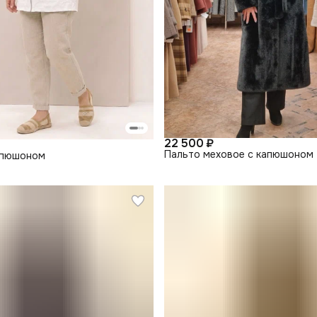
22 500 ₽
Пальто меховое с капюшоном
апюшоном