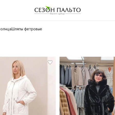
солнца
Шляпы фетровые